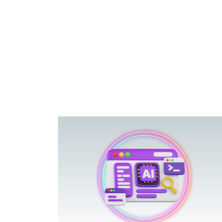
פוטרתם? כ
מה שנראה מצד א