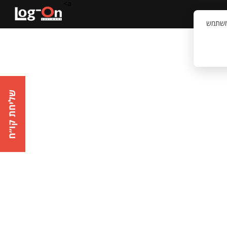
a>
קשר
וויית המשתמש
שליחת קו״ח