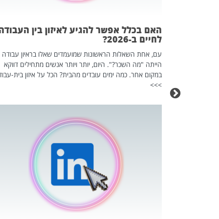
אז מה זה בדיוק
ים עליו? הכל
האם בכלל אפשר להגיע לאיזון בין העבודה
לחיים ב-2026?
עם, אחת השאלות הראשונות שמועמדים שאלו בראיון עבודה
הייתה "מה השכר?". היום, יותר ויותר אנשים מתחילים דווקא
במקום אחר. כמה ימים עובדים מהבית? הכל על איזון בית-עבוד
>>>
כה השקטה
 לדעת להשתמש בזה?
 ב-2026, זו כתבה שהיא בגדר