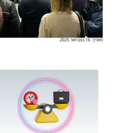
תאריך: 16 בפברואר 2025
 המשחק
וא כלי שהופך