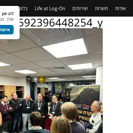
אודות
משרות
שירותים
Life at Log-On
בלוג
טבלאות
לוג און 
109592396448254_y
שלך. המש
אישור