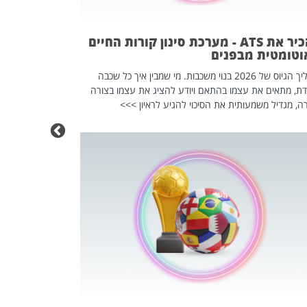
וזו אולי הנקוד
מחוץ לארגון: פיטורים ב־2026 הם ל
להכיר את ATS - מערכת סינון קורות החיים
וטומטית מבפנים
תהליך הגיוס של 2026 בנוי משכבות. מי שמבין איך כל שכבה
דת, מתאים את עצמו בהתאם ויודע להציג את עצמו בצורה
ה, מגדיל משמעותית את הסיכוי להגיע לראיון >>>
מחפשים עב
שכדאי לכם 
אז אם אתם מחפש
לשפר את הלינקדא
האנשים שכדאי ל