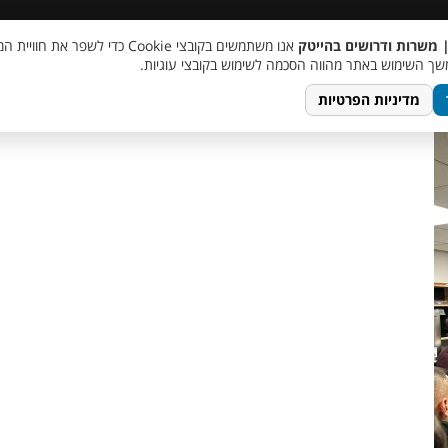
 שכר
סוכן AI
מבצע חבר מביא חבר
מעורבות חברתית
צור 
| משרות ודרושים בהייטק
אנו משתמשים בקובצי Cookie כדי לשפר את ח
photo_5911
ך השימוש באתר מהווה הסכמה לשימוש בקובצי עוגיות.
מדיניות הפרטיות