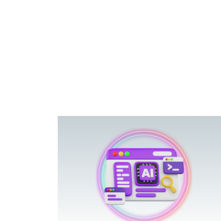
פוטרתם? כ
מה שנראה מצד א