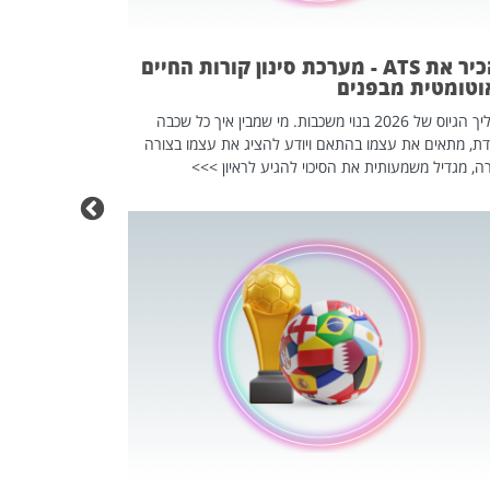
וזו אולי הנקוד
מחוץ לארגון: פיטורים ב־2026 הם ל
להכיר את ATS - מערכת סינון קורות החיים
וטומטית מבפנים
תהליך הגיוס של 2026 בנוי משכבות. מי שמבין איך כל שכבה
דת, מתאים את עצמו בהתאם ויודע להציג את עצמו בצורה
ה, מגדיל משמעותית את הסיכוי להגיע לראיון >>>
מחפשים עב
שכדאי לכם 
אז אם אתם מחפש
לשפר את הלינקדא
האנשים שכדאי ל