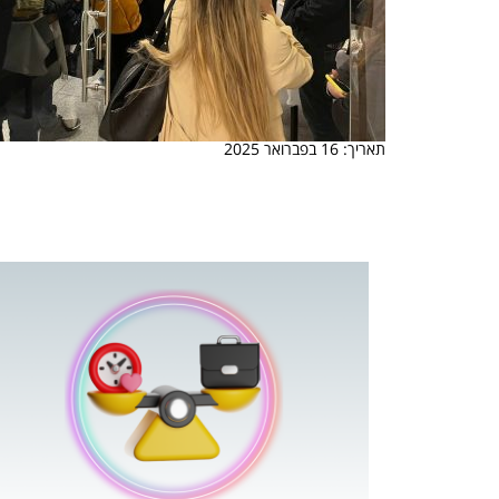
תאריך: 16 בפברואר 2025
 המשחק
וא כלי שהופך