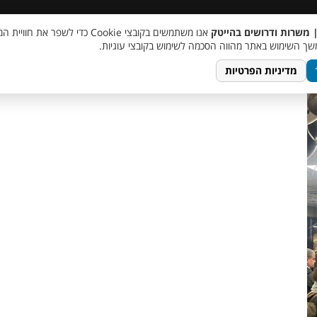
 שכר
סוכן AI
מבצע חבר מביא חבר
מעורבות חברתית
צור 
| משרות ודרושים בהייטק
אנו משתמשים בקובצי Cookie כדי לשפר את ח
photo_5911
ך השימוש באתר מהווה הסכמה לשימוש בקובצי עוגיות.
מדיניות הפרטיות