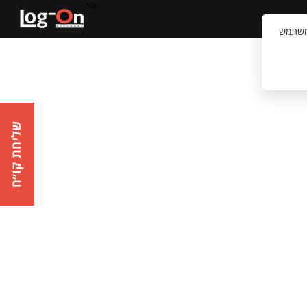
a>
קשר
וויית המשתמש
שליחת קו״ח