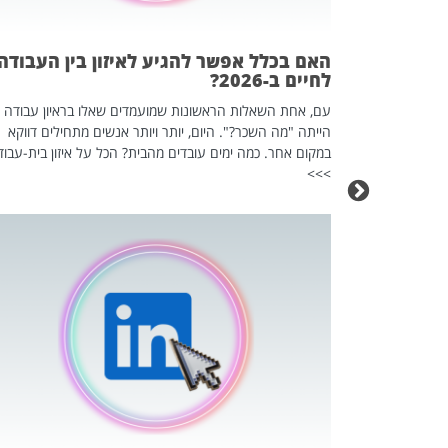
אז מה זה בדיוק
ים עליו? הכל
האם בכלל אפשר להגיע לאיזון בין העבודה
לחיים ב-2026?
עם, אחת השאלות הראשונות שמועמדים שאלו בראיון עבודה
הייתה "מה השכר?". היום, יותר ויותר אנשים מתחילים דווקא
במקום אחר. כמה ימים עובדים מהבית? הכל על איזון בית-עבוד
>>>
כה השקטה
 לדעת להשתמש בזה?
 ב-2026, זו כתבה שהיא בגדר