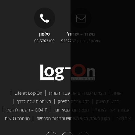
משרד – ישראל
טלפון
זון 3, רמת גן 5252267
03-5763100
ים לכם היום את עובדי המחר!
Life at Log-On
טק
בלוג עבודה בהייטק
השותפים שלנו לדרך
ד"
מבצע חבר מביא חבר
GO4IT – השמה להייטק
האתר, תנאי השימוש ומדיניות הפרטיות
הצהרת נגישות