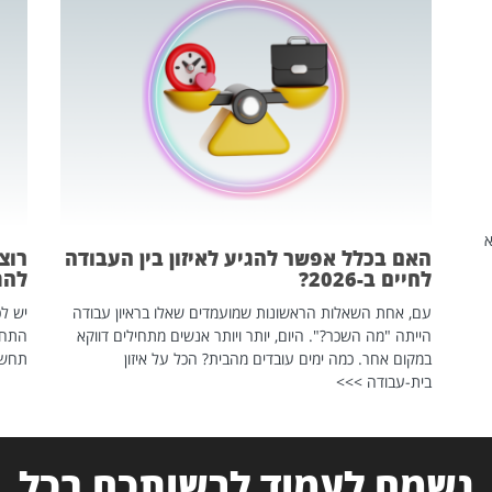
שהיא
האם בכלל אפשר להגיע לאיזון בין העבודה
רוצ
לחיים ב-2026?
להת
עם, אחת השאלות הראשונות שמועמדים שאלו בראיון עבודה
יש לכ
הייתה "מה השכר?". היום, יותר ויותר אנשים מתחילים דווקא
התחל
במקום אחר. כמה ימים עובדים מהבית? הכל על איזון
תחשפ
בית-עבודה >>>
נשמח לעמוד לרשותכם בכל