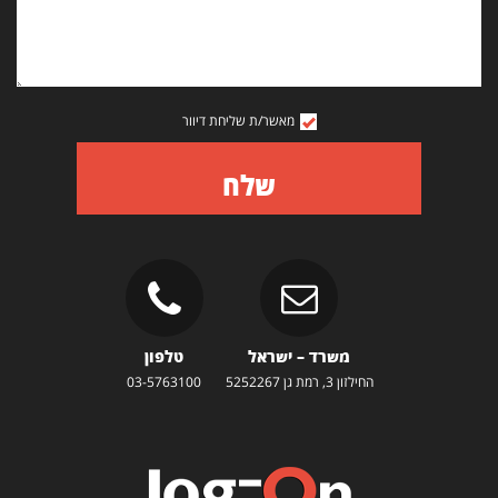
מאשר/ת שליחת דיוור
שלח
משרד – ישראל
טלפון
החילזון 3, רמת גן 5252267
03-5763100