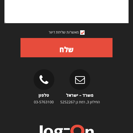
מאשר/ת שליחת דיוור
שלח
משרד – ישראל
טלפון
החילזון 3, רמת גן 5252267
03-5763100