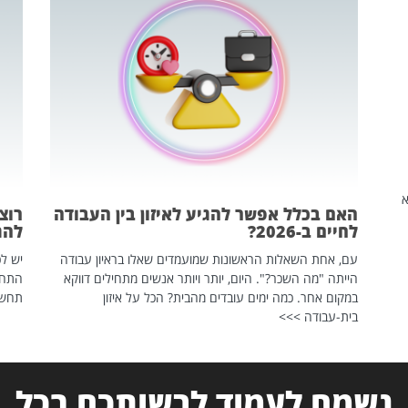
שהיא
האם בכלל אפשר להגיע לאיזון בין העבודה
רוצ
לחיים ב-2026?
להת
עם, אחת השאלות הראשונות שמועמדים שאלו בראיון עבודה
יש לכ
הייתה "מה השכר?". היום, יותר ויותר אנשים מתחילים דווקא
התחל
במקום אחר. כמה ימים עובדים מהבית? הכל על איזון
תחשפ
בית-עבודה >>>
נשמח לעמוד לרשותכם בכל