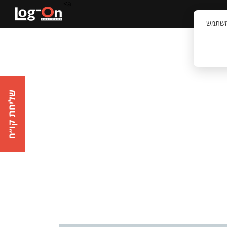
a>
קשר
וויית המשתמש
שליחת קו״ח