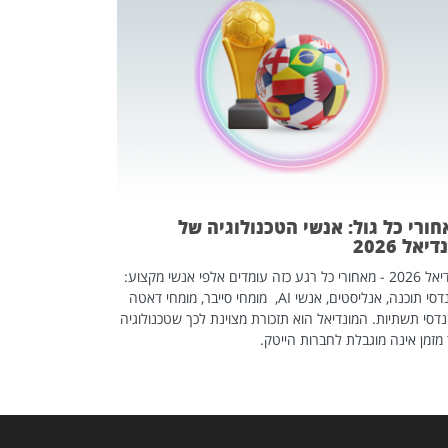
מחפשים עב
שכדאי לכם 
אז אם אתם מחפש
לשפר את הלינקדא
האנשים שכדאי ל
ורי כל גול: אנשי הטכנולוגיה של
יאל 2026
מונדיאל 2026 - מאחורי כל רגע כזה עומדים אלפי אנשי מקצוע:
מהנדסי תוכנה, אנליסטים, אנשי AI, מומחי סייבר, מומחי דאטה
דסי תשתיות. המונדיאל הוא תזכורת מצוינת לכך שטכנולוגיה
מזמן אינה מוגבלת לחברות הייטק.