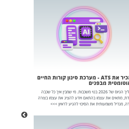
פוטרתם? כ
מה שנראה מצד א
וזו אולי הנקוד
מחוץ לארגון: פיטורים ב־2026 הם ל
להכיר את ATS - מערכת סינון קורות החיים
וטומטית מבפנים
תהליך הגיוס של 2026 בנוי משכבות. מי שמבין איך כל שכבה
דת, מתאים את עצמו בהתאם ויודע להציג את עצמו בצורה
ה, מגדיל משמעותית את הסיכוי להגיע לראיון >>>