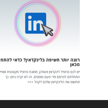
כה השקטה
 לדעת להשתמש בזה?
 ב-2026, זו כתבה שהיא בגדר
רוצה יותר חשיפה בלינקדאין? כדאי להתחי
מכאן
יש לכם פרופיל לינקדאין מעודכן, תמונת פרופיל מקצועית ואפיל
התחלתם לפרסם מדי פעם פוסטים. זה לא יקרה ביום. כך
תחשפו את הלינקדאין שלכם לקהל >>>