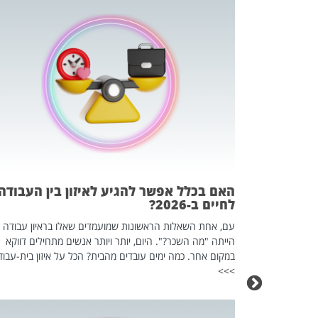
 המשחק
וא כלי שהופך
אז מה זה בדיוק
ים עליו? הכל
האם בכלל אפשר להגיע לאיזון בין העבודה
לחיים ב-2026?
עם, אחת השאלות הראשונות שמועמדים שאלו בראיון עבודה
הייתה "מה השכר?". היום, יותר ויותר אנשים מתחילים דווקא
במקום אחר. כמה ימים עובדים מהבית? הכל על איזון בית-עבוד
>>>