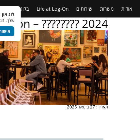
אודות
משרות
שירותים
Life at Log-On
בלוג
טבלאות
לוג און 
g – on – ???????? 2024
שלך. המש
אישור
תאריך: 27 בינואר 2025