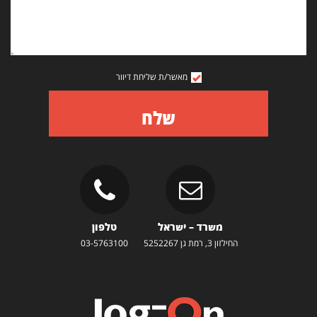
מאשר/ת שליחת דיוור
שלח
משרד – ישראל
טלפון
החילזון 3, רמת גן 5252267
03-5763100