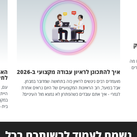
ק
ז מה
ים
איך להתכונן לראיון עבודה מקצועי ב-2026
האם
לחיים
מועמדים רבים ניגשים לראיון כזה בתחושה שמדובר במבחן.
עם, 
אבל בפועל, רוב הראיונות המקצועיים של היום נראים אחרת
הייתה
לגמרי - איך אתם עובדים כשהפתרון לא נמצא מול העיניים?
במקום
בית-
נשמח לעמוד לרשותכם בכל