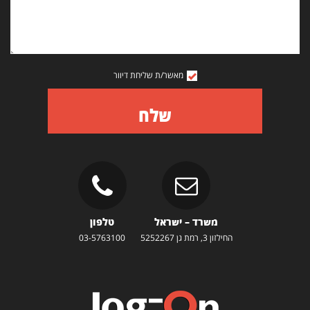
מאשר/ת שליחת דיוור
שלח
משרד – ישראל
טלפון
החילזון 3, רמת גן 5252267
03-5763100