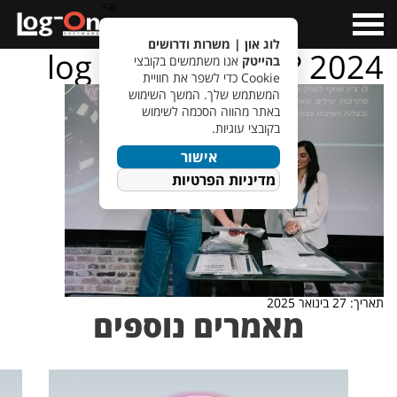
a>
Open
Menu
לוג און | משרות ודרושים
log – on – ???????? 2024
בהייטק
אנו משתמשים בקובצי
Cookie כדי לשפר את חוויית
המשתמש שלך. המשך השימוש
באתר מהווה הסכמה לשימוש
בקובצי עוגיות.
אישור
מדיניות הפרטיות
תאריך: 27 בינואר 2025
מאמרים נוספים