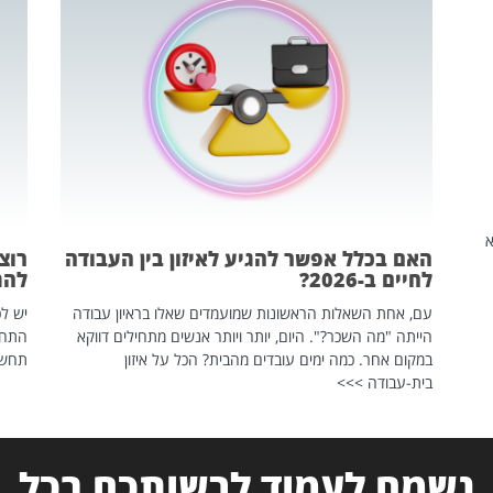
שהיא
האם בכלל אפשר להגיע לאיזון בין העבודה
רוצ
לחיים ב-2026?
להת
עם, אחת השאלות הראשונות שמועמדים שאלו בראיון עבודה
יש לכ
הייתה "מה השכר?". היום, יותר ויותר אנשים מתחילים דווקא
התחל
במקום אחר. כמה ימים עובדים מהבית? הכל על איזון
תחשפ
בית-עבודה >>>
נשמח לעמוד לרשותכם בכל