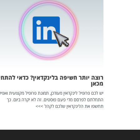
כה השקטה
 לדעת להשתמש בזה?
 ב-2026, זו כתבה שהיא בגדר
רוצה יותר חשיפה בלינקדאין? כדאי להתחי
מכאן
יש לכם פרופיל לינקדאין מעודכן, תמונת פרופיל מקצועית ואפיל
התחלתם לפרסם מדי פעם פוסטים. זה לא יקרה ביום. כך
תחשפו את הלינקדאין שלכם לקהל >>>