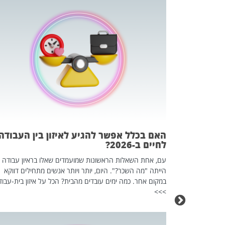
 המשחק
וא כלי שהופך
אז מה זה בדיוק
ים עליו? הכל
האם בכלל אפשר להגיע לאיזון בין העבודה
לחיים ב-2026?
עם, אחת השאלות הראשונות שמועמדים שאלו בראיון עבודה
הייתה "מה השכר?". היום, יותר ויותר אנשים מתחילים דווקא
במקום אחר. כמה ימים עובדים מהבית? הכל על איזון בית-עבוד
>>>