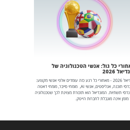
מחפשים עב
שכדאי לכם 
אז אם אתם מחפש
לשפר את הלינקדא
האנשים שכדאי ל
ורי כל גול: אנשי הטכנולוגיה של
יאל 2026
מונדיאל 2026 - מאחורי כל רגע כזה עומדים אלפי אנשי מקצוע:
מהנדסי תוכנה, אנליסטים, אנשי AI, מומחי סייבר, מומחי דאטה
דסי תשתיות. המונדיאל הוא תזכורת מצוינת לכך שטכנולוגיה
מזמן אינה מוגבלת לחברות הייטק.