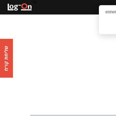
a>
קשר
וויית המשתמש
שליחת קו״ח