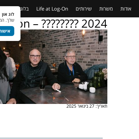
אודות
משרות
שירותים
Life at Log-On
בלוג
טבלאות
לוג און 
g – on – ???????? 2024
שלך. המש
אישור
תאריך: 27 בינואר 2025