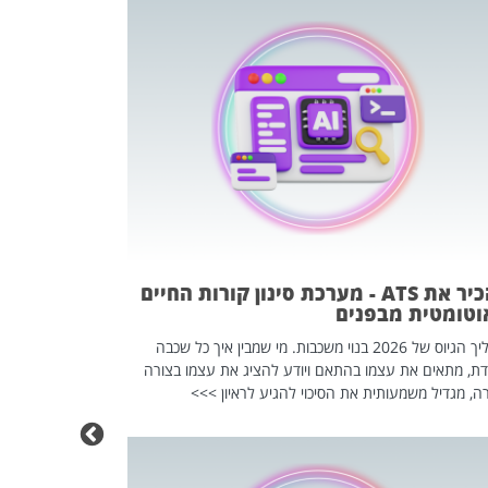
פוטרתם? כ
מה שנראה מצד א
וזו אולי הנקוד
מחוץ לארגון: פיטורים ב־2026 הם ל
להכיר את ATS - מערכת סינון קורות החיים
וטומטית מבפנים
תהליך הגיוס של 2026 בנוי משכבות. מי שמבין איך כל שכבה
דת, מתאים את עצמו בהתאם ויודע להציג את עצמו בצורה
ה, מגדיל משמעותית את הסיכוי להגיע לראיון >>>