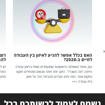
שהיא
האם בכלל אפשר להגיע לאיזון בין העבודה
רוצ
לחיים ב-2026?
להת
עם, אחת השאלות הראשונות שמועמדים שאלו בראיון עבודה
יש לכ
הייתה "מה השכר?". היום, יותר ויותר אנשים מתחילים דווקא
התחל
במקום אחר. כמה ימים עובדים מהבית? הכל על איזון
תחשפ
בית-עבודה >>>
נשמח לעמוד לרשותכם בכל