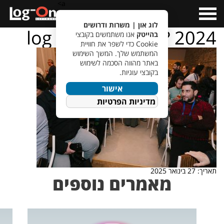
a>
Open
Menu
לוג און | משרות ודרושים
log – on – ???????? 2024
בהייטק
אנו משתמשים בקובצי
Cookie כדי לשפר את חוויית
המשתמש שלך. המשך השימוש
באתר מהווה הסכמה לשימוש
בקובצי עוגיות.
אישור
מדיניות הפרטיות
תאריך: 27 בינואר 2025
מאמרים נוספים