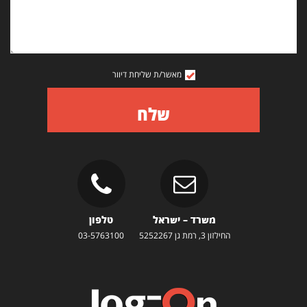
מאשר/ת שליחת דיוור
שלח
משרד – ישראל
טלפון
החילזון 3, רמת גן 5252267
03-5763100