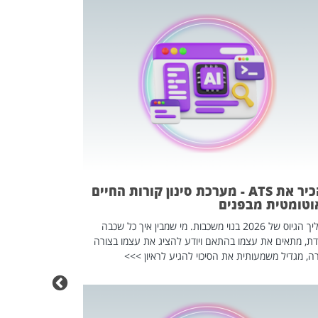
פוטרתם? כ
מה שנראה מצד א
וזו אולי הנקוד
מחוץ לארגון: פיטורים ב־2026 הם ל
להכיר את ATS - מערכת סינון קורות החיים
וטומטית מבפנים
תהליך הגיוס של 2026 בנוי משכבות. מי שמבין איך כל שכבה
דת, מתאים את עצמו בהתאם ויודע להציג את עצמו בצורה
ה, מגדיל משמעותית את הסיכוי להגיע לראיון >>>