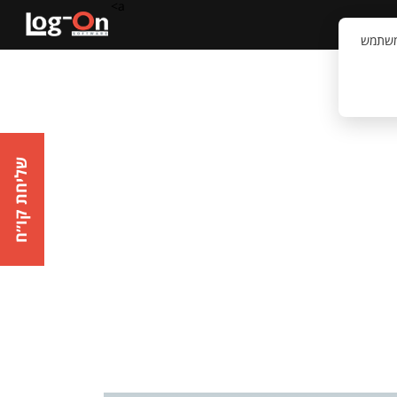
a>
קשר
וויית המשתמש
שליחת קו״ח