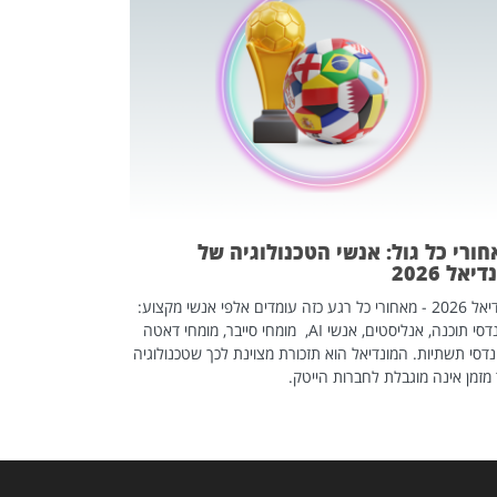
מחפשים עב
שכדאי לכם 
אז אם אתם מחפש
לשפר את הלינקדא
האנשים שכדאי ל
ורי כל גול: אנשי הטכנולוגיה של
יאל 2026
מונדיאל 2026 - מאחורי כל רגע כזה עומדים אלפי אנשי מקצוע:
מהנדסי תוכנה, אנליסטים, אנשי AI, מומחי סייבר, מומחי דאטה
דסי תשתיות. המונדיאל הוא תזכורת מצוינת לכך שטכנולוגיה
מזמן אינה מוגבלת לחברות הייטק.