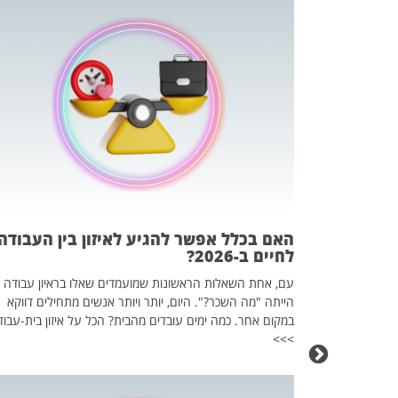
 המשחק
וא כלי שהופך
אז מה זה בדיוק
ים עליו? הכל
האם בכלל אפשר להגיע לאיזון בין העבודה
לחיים ב-2026?
עם, אחת השאלות הראשונות שמועמדים שאלו בראיון עבודה
הייתה "מה השכר?". היום, יותר ויותר אנשים מתחילים דווקא
במקום אחר. כמה ימים עובדים מהבית? הכל על איזון בית-עבוד
>>>