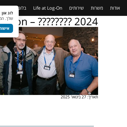
אודות
משרות
שירותים
Life at Log-On
בלוג
טבלאות
לוג און 
g – on – ???????? 2024
שלך. המש
אישור
תאריך: 27 בינואר 2025