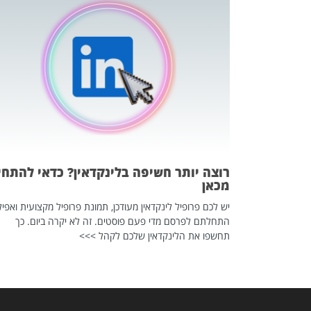
כה השקטה
 לדעת להשתמש בזה?
 ב-2026, זו כתבה שהיא בגדר
רוצה יותר חשיפה בלינקדאין? כדאי להתחי
מכאן
יש לכם פרופיל לינקדאין מעודכן, תמונת פרופיל מקצועית ואפיל
התחלתם לפרסם מדי פעם פוסטים. זה לא יקרה ביום. כך
תחשפו את הלינקדאין שלכם לקהל >>>