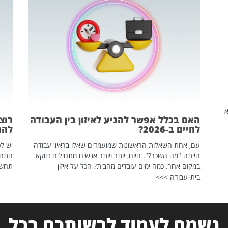
שהיא
האם בכלל אפשר להגיע לאיזון בין העבודה
רוצ
לחיים ב-2026?
להת
עם, אחת השאלות הראשונות שמועמדים שאלו בראיון עבודה
יש לכ
הייתה "מה השכר?". היום, יותר ויותר אנשים מתחילים דווקא
התחל
במקום אחר. כמה ימים עובדים מהבית? הכל על איזון
תחשפ
בית-עבודה >>>
נשמח לעמוד לרשותכם בכל