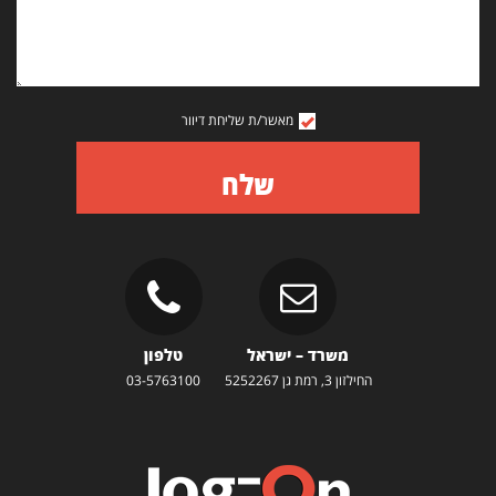
מאשר/ת שליחת דיוור
שלח
משרד – ישראל
טלפון
החילזון 3, רמת גן 5252267
03-5763100