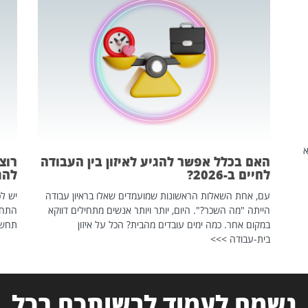
שהיא
האם בכלל אפשר להגיע לאיזון בין העבודה
רוצ
לחיים ב-2026?
להת
עם, אחת השאלות הראשונות שמועמדים שאלו בראיון עבודה
יש לכ
הייתה "מה השכר?". היום, יותר ויותר אנשים מתחילים דווקא
התחל
במקום אחר. כמה ימים עובדים מהבית? הכל על איזון
תחשפ
בית-עבודה >>>
נשמח לעמוד לרשותכם בכל