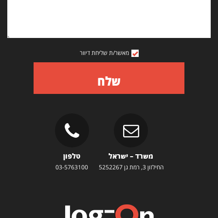
מאשר/ת שליחת דיוור
שלח
משרד – ישראל
טלפון
החילזון 3, רמת גן 5252267
03-5763100