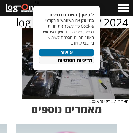
a>
Open
Menu
לוג און | משרות ודרושים
log – on – ???????? 2024
בהייטק
אנו משתמשים בקובצי
Cookie כדי לשפר את חוויית
המשתמש שלך. המשך השימוש
באתר מהווה הסכמה לשימוש
בקובצי עוגיות.
אישור
מדיניות הפרטיות
תאריך: 27 בינואר 2025
מאמרים נוספים