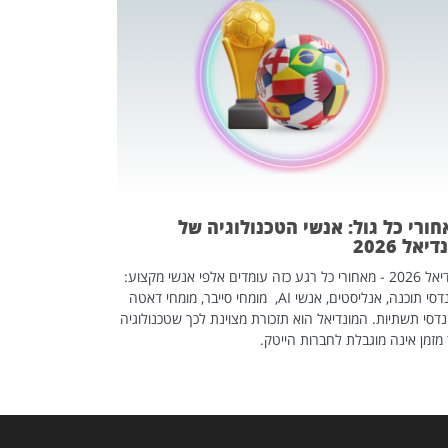
מחפשים עב
שכדאי לכם 
אז אם אתם מחפש
לשפר את הלינקדא
האנשים שכדאי ל
ורי כל גול: אנשי הטכנולוגיה של
יאל 2026
מונדיאל 2026 - מאחורי כל רגע כזה עומדים אלפי אנשי מקצוע:
מהנדסי תוכנה, אנליסטים, אנשי AI, מומחי סייבר, מומחי דאטה
דסי תשתיות. המונדיאל הוא תזכורת מצוינת לכך שטכנולוגיה
מזמן אינה מוגבלת לחברות הייטק.