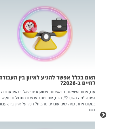
 המשחק
וא כלי שהופך
אז מה זה בדיוק
ים עליו? הכל
האם בכלל אפשר להגיע לאיזון בין העבודה
לחיים ב-2026?
עם, אחת השאלות הראשונות שמועמדים שאלו בראיון עבודה
הייתה "מה השכר?". היום, יותר ויותר אנשים מתחילים דווקא
במקום אחר. כמה ימים עובדים מהבית? הכל על איזון בית-עבוד
>>>