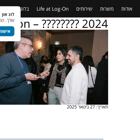
אודות
משרות
שירותים
Life at Log-On
בלוג
טבלאות
לוג און 
g – on – ???????? 2024
שלך. המש
אישור
תאריך: 27 בינואר 2025