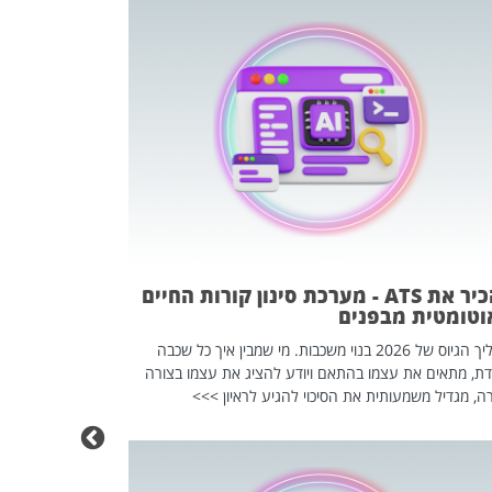
פוטרתם? כ
מה שנראה מצד א
וזו אולי הנקוד
מחוץ לארגון: פיטורים ב־2026 הם ל
להכיר את ATS - מערכת סינון קורות החיים
וטומטית מבפנים
תהליך הגיוס של 2026 בנוי משכבות. מי שמבין איך כל שכבה
דת, מתאים את עצמו בהתאם ויודע להציג את עצמו בצורה
ה, מגדיל משמעותית את הסיכוי להגיע לראיון >>>