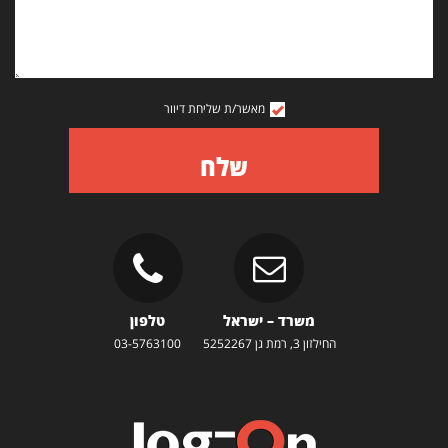
מאשר/ת שליחת דיוור
שלח
משרד – ישראל
טלפון
החילזון 3, רמת גן 5252267
03-5763100