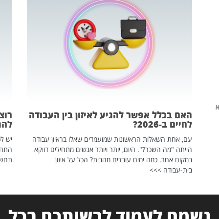
שהיא
האם בכלל אפשר להגיע לאיזון בין העבודה
רוצ
לחיים ב-2026?
להת
עם, אחת השאלות הראשונות שמועמדים שאלו בראיון עבודה
יש לכ
הייתה "מה השכר?". היום, יותר ויותר אנשים מתחילים דווקא
התחל
במקום אחר. כמה ימים עובדים מהבית? הכל על איזון
תחשפ
בית-עבודה >>>
נשמח לעמוד לרשותכם בכל