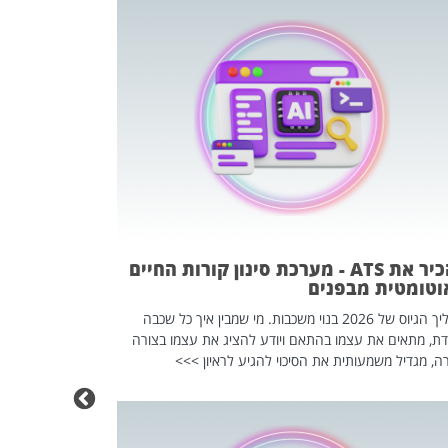
פוטרתם? כ
מה שנראה מצד א
וזו אולי הנקוד
מחוץ לארגון: פיטורים ב־2026 הם ל
להכיר את ATS - מערכת סינון קורות החיים
וטומטית מבפנים
תהליך הגיוס של 2026 בנוי משכבות. מי שמבין איך כל שכבה
דת, מתאים את עצמו בהתאם ויודע להציג את עצמו בצורה
ה, מגדיל משמעותית את הסיכוי להגיע לראיון >>>