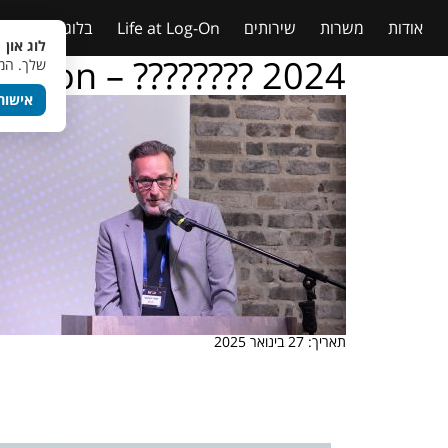
אודות
משרות
שירותים
Life at Log-On
בלוג
טבלאות
לוג און 
g – on – ???????? 2024
שלך. המש
אישור
תאריך: 27 בינואר 2025