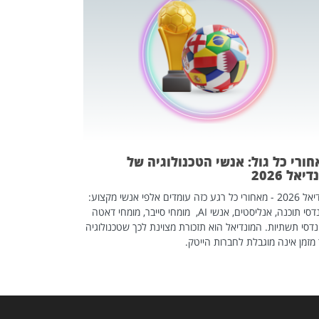
מחפשים עב
שכדאי לכם 
אז אם אתם מחפש
לשפר את הלינקדא
האנשים שכדאי ל
ורי כל גול: אנשי הטכנולוגיה של
יאל 2026
מונדיאל 2026 - מאחורי כל רגע כזה עומדים אלפי אנשי מקצוע:
מהנדסי תוכנה, אנליסטים, אנשי AI, מומחי סייבר, מומחי דאטה
דסי תשתיות. המונדיאל הוא תזכורת מצוינת לכך שטכנולוגיה
מזמן אינה מוגבלת לחברות הייטק.