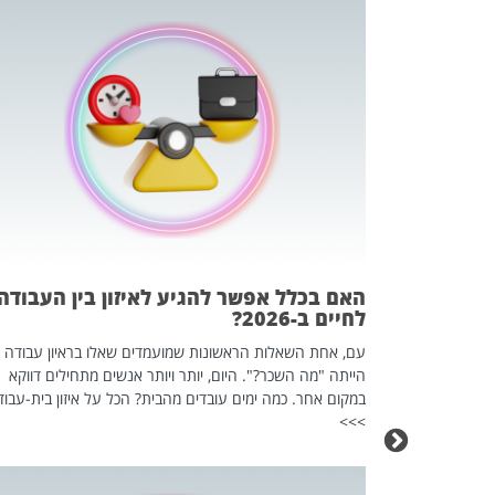
 המשחק
וא כלי שהופך
אז מה זה בדיוק
ים עליו? הכל
האם בכלל אפשר להגיע לאיזון בין העבודה
לחיים ב-2026?
עם, אחת השאלות הראשונות שמועמדים שאלו בראיון עבודה
הייתה "מה השכר?". היום, יותר ויותר אנשים מתחילים דווקא
במקום אחר. כמה ימים עובדים מהבית? הכל על איזון בית-עבוד
>>>