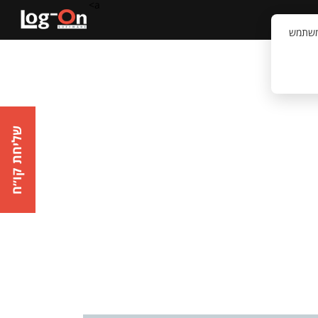
a>
קשר
וויית המשתמש
שליחת קו״ח