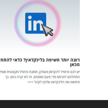
כה השקטה
 לדעת להשתמש בזה?
 ב-2026, זו כתבה שהיא בגדר
רוצה יותר חשיפה בלינקדאין? כדאי להתחי
מכאן
יש לכם פרופיל לינקדאין מעודכן, תמונת פרופיל מקצועית ואפיל
התחלתם לפרסם מדי פעם פוסטים. זה לא יקרה ביום. כך
תחשפו את הלינקדאין שלכם לקהל >>>