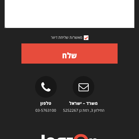
מאשר/ת שליחת דיוור
שלח
משרד – ישראל
טלפון
החילזון 3, רמת גן 5252267
03-5763100