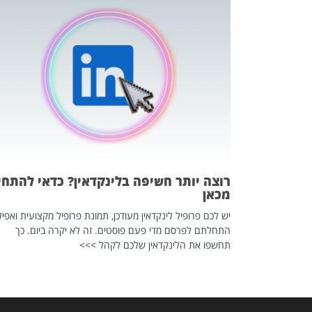
כה השקטה
 לדעת להשתמש בזה?
 ב-2026, זו כתבה שהיא בגדר
רוצה יותר חשיפה בלינקדאין? כדאי להתחי
מכאן
יש לכם פרופיל לינקדאין מעודכן, תמונת פרופיל מקצועית ואפיל
התחלתם לפרסם מדי פעם פוסטים. זה לא יקרה ביום. כך
תחשפו את הלינקדאין שלכם לקהל >>>