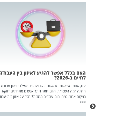
 המשחק
וא כלי שהופך
אז מה זה בדיוק
ים עליו? הכל
האם בכלל אפשר להגיע לאיזון בין העבודה
לחיים ב-2026?
עם, אחת השאלות הראשונות שמועמדים שאלו בראיון עבודה
הייתה "מה השכר?". היום, יותר ויותר אנשים מתחילים דווקא
במקום אחר. כמה ימים עובדים מהבית? הכל על איזון בית-עבוד
>>>