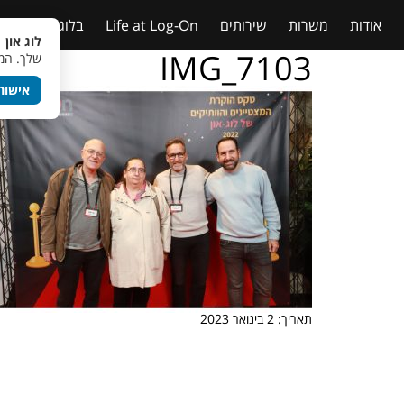
אודות
משרות
שירותים
Life at Log-On
בלוג
טבלאות
לוג און 
IMG_7103
שלך. המש
אישור
תאריך: 2 בינואר 2023