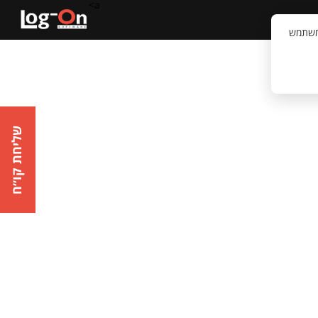
a>
קשר
וויית המשתמש
שליחת קו״ח