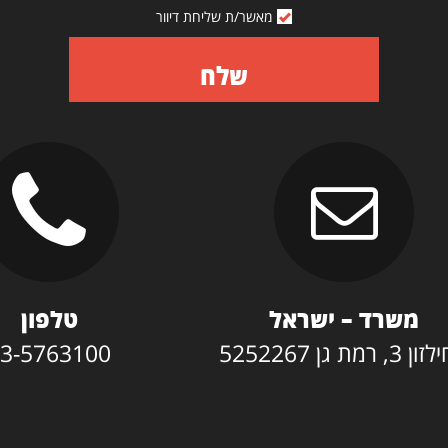
מאשר/ת שליחת דיוור
שלח
משרד – ישראל
טלפון
3, רמת גן 5252267
3-5763100