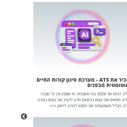
פוטרתם? כ
מה שנראה מצד א
וזו אולי הנקוד
מחוץ לארגון: פיטורים ב־2026 הם ל
להכיר את ATS - מערכת סינון קורות החיים
וטומטית מבפנים
תהליך הגיוס של 2026 בנוי משכבות. מי שמבין איך כל שכבה
דת, מתאים את עצמו בהתאם ויודע להציג את עצמו בצורה
ה, מגדיל משמעותית את הסיכוי להגיע לראיון >>>