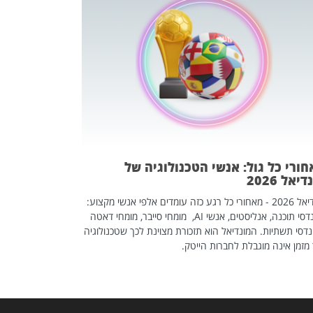
מחפשים עב
שכדאי לכם 
אז אם אתם מחפש
לשפר את הלינקדא
האנשים שכדאי ל
ורי כל גול: אנשי הטכנולוגיה של
יאל 2026
מונדיאל 2026 - מאחורי כל רגע כזה עומדים אלפי אנשי מקצוע:
מהנדסי תוכנה, אנליסטים, אנשי AI, מומחי סייבר, מומחי דאטה
דסי תשתיות. המונדיאל הוא תזכורת מצוינת לכך שטכנולוגיה
מזמן אינה מוגבלת לחברות הייטק.