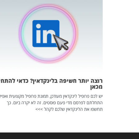
כה השקטה
 לדעת להשתמש בזה?
 ב-2026, זו כתבה שהיא בגדר
רוצה יותר חשיפה בלינקדאין? כדאי להתחי
מכאן
יש לכם פרופיל לינקדאין מעודכן, תמונת פרופיל מקצועית ואפיל
התחלתם לפרסם מדי פעם פוסטים. זה לא יקרה ביום. כך
תחשפו את הלינקדאין שלכם לקהל >>>