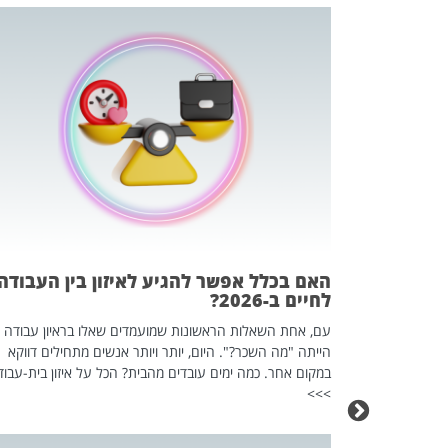
 המשחק
וא כלי שהופך
אז מה זה בדיוק
ים עליו? הכל
האם בכלל אפשר להגיע לאיזון בין העבודה
לחיים ב-2026?
עם, אחת השאלות הראשונות שמועמדים שאלו בראיון עבודה
הייתה "מה השכר?". היום, יותר ויותר אנשים מתחילים דווקא
במקום אחר. כמה ימים עובדים מהבית? הכל על איזון בית-עבוד
>>>