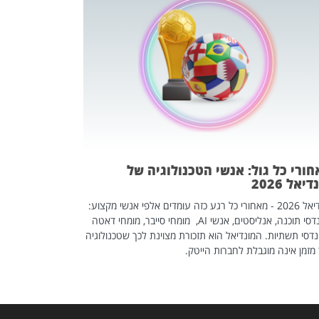
מחפשים עב
שכדאי לכם 
אז אם אתם מחפש
לשפר את הלינקדא
האנשים שכדאי ל
ורי כל גול: אנשי הטכנולוגיה של
יאל 2026
מונדיאל 2026 - מאחורי כל רגע כזה עומדים אלפי אנשי מקצוע:
מהנדסי תוכנה, אנליסטים, אנשי AI, מומחי סייבר, מומחי דאטה
דסי תשתיות. המונדיאל הוא תזכורת מצוינת לכך שטכנולוגיה
מזמן אינה מוגבלת לחברות הייטק.