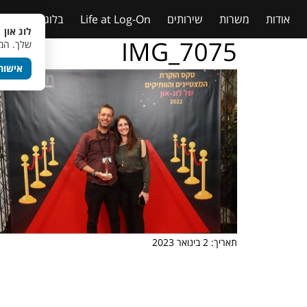
אודות
משרות
שירותים
Life at Log-On
בלוג
טבלאות
לוג און 
IMG_7075
שלך. המש
אישור
תאריך: 2 בינואר 2023