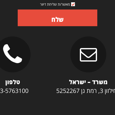
מאשר/ת שליחת דיוור
שלח
משרד – ישראל
טלפון
3, רמת גן 5252267
3-5763100