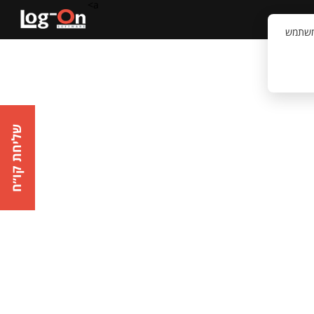
a>
קשר
וויית המשתמש
שליחת קו״ח