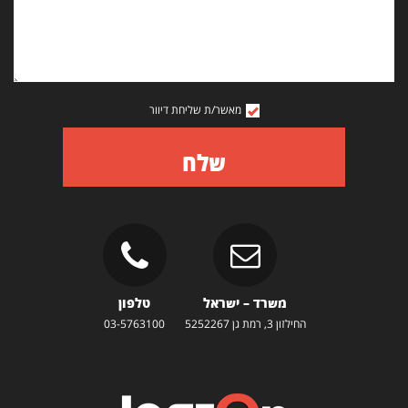
מאשר/ת שליחת דיוור
שלח
משרד – ישראל
טלפון
החילזון 3, רמת גן 5252267
03-5763100