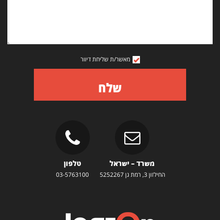
מאשר/ת שליחת דיוור
שלח
משרד – ישראל
טלפון
החילזון 3, רמת גן 5252267
03-5763100