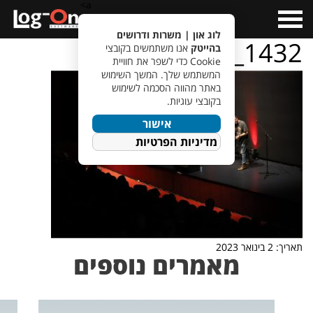
a>
Open
Menu
לוג און | משרות ודרושים
IMG_1432
בהייטק
אנו משתמשים בקובצי
Cookie כדי לשפר את חוויית
המשתמש שלך. המשך השימוש
באתר מהווה הסכמה לשימוש
בקובצי עוגיות.
אישור
מדיניות הפרטיות
תאריך: 2 בינואר 2023
מאמרים נוספים