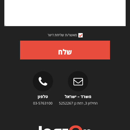
מאשר/ת שליחת דיוור
שלח
משרד – ישראל
טלפון
החילזון 3, רמת גן 5252267
03-5763100