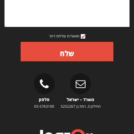
מאשר/ת שליחת דיוור
שלח
משרד – ישראל
טלפון
החילזון 3, רמת גן 5252267
03-5763100