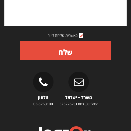
מאשר/ת שליחת דיוור
שלח
משרד – ישראל
טלפון
החילזון 3, רמת גן 5252267
03-5763100