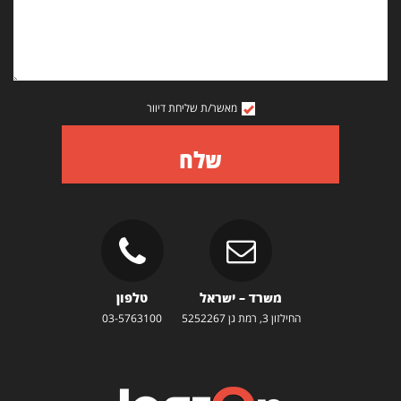
מאשר/ת שליחת דיוור
שלח
משרד – ישראל
טלפון
החילזון 3, רמת גן 5252267
03-5763100