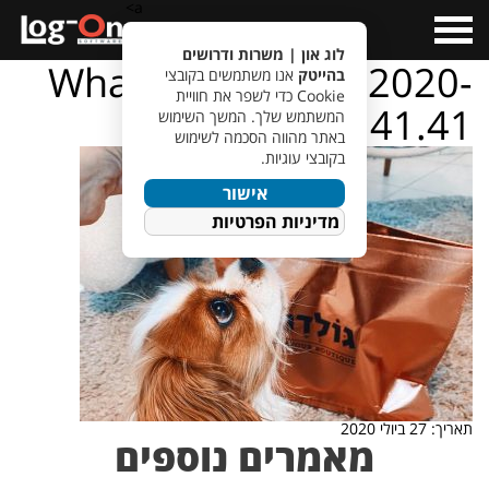
a>
Open
Menu
לוג און | משרות ודרושים
WhatsApp Image 2020-
בהייטק
אנו משתמשים בקובצי
Cookie כדי לשפר את חוויית
07-22 at 18.41.41
המשתמש שלך. המשך השימוש
באתר מהווה הסכמה לשימוש
בקובצי עוגיות.
אישור
מדיניות הפרטיות
תאריך: 27 ביולי 2020
מאמרים נוספים