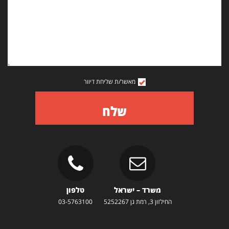
מאשר/ת שליחת דיוור
שלח
משרד – ישראל
טלפון
החילזון 3, רמת גן 5252267
03-5763100