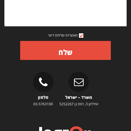
מאשר/ת שליחת דיוור
שלח
משרד – ישראל
טלפון
החילזון 3, רמת גן 5252267
03-5763100