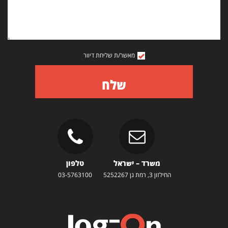
מאשר/ת שליחת דיוור
שלח
משרד – ישראל
טלפון
החילזון 3, רמת גן 5252267
03-5763100