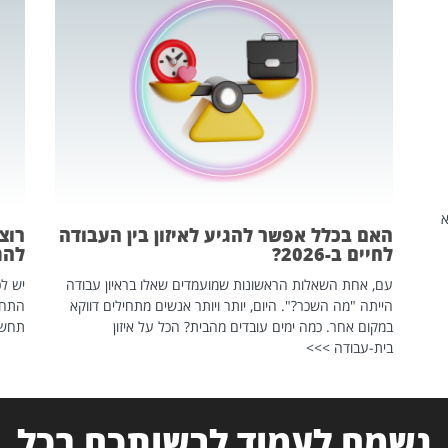
שהיא
האם בכלל אפשר להגיע לאיזון בין העבודה
רוצ
לחיים ב-2026?
להת
עם, אחת השאלות הראשונות שמועמדים שאלו בראיון עבודה
יש לכ
הייתה "מה השכר?". היום, יותר ויותר אנשים מתחילים דווקא
התחל
במקום אחר. כמה ימים עובדים מהבית? הכל על איזון
תחשפ
בית-עבודה >>>
נשמח לעמוד לרשותכם בכל