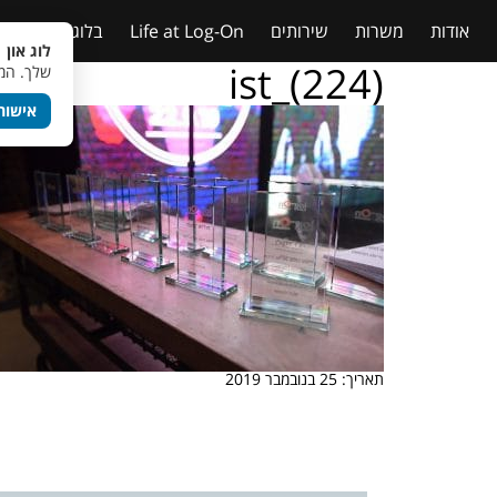
אודות
משרות
שירותים
Life at Log-On
בלוג
טבלאות
לוג און 
ist_(224)
שלך. המש
אישור
תאריך: 25 בנובמבר 2019