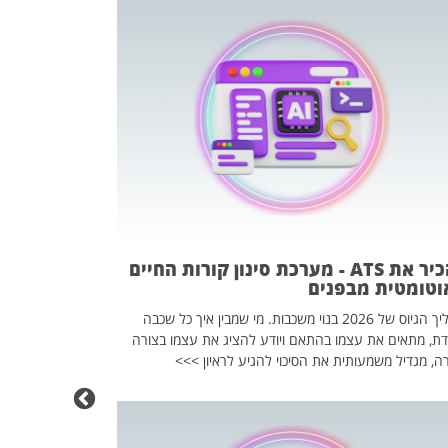
פוטרתם? כ
מה שנראה מצד א
וזו אולי הנקוד
מחוץ לארגון: פיטורים ב־2026 הם ל
להכיר את ATS - מערכת סינון קורות החיים
וטומטית מבפנים
תהליך הגיוס של 2026 בנוי משכבות. מי שמבין איך כל שכבה
דת, מתאים את עצמו בהתאם ויודע להציג את עצמו בצורה
ה, מגדיל משמעותית את הסיכוי להגיע לראיון >>>