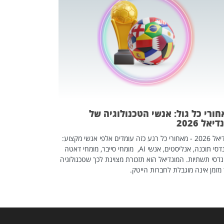
מחפשים עב
שכדאי לכם 
אז אם אתם מחפש
לשפר את הלינקדא
האנשים שכדאי ל
ורי כל גול: אנשי הטכנולוגיה של
יאל 2026
מונדיאל 2026 - מאחורי כל רגע כזה עומדים אלפי אנשי מקצוע:
מהנדסי תוכנה, אנליסטים, אנשי AI, מומחי סייבר, מומחי דאטה
דסי תשתיות. המונדיאל הוא תזכורת מצוינת לכך שטכנולוגיה
מזמן אינה מוגבלת לחברות הייטק.