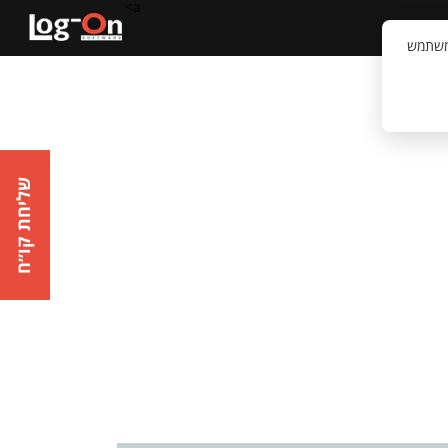
a>
קשר
וויית המשתמש
שליחת קו״ח