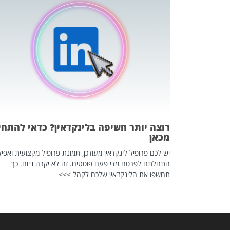
כה השקטה
 לדעת להשתמש בזה?
 ב-2026, זו כתבה שהיא בגדר
רוצה יותר חשיפה בלינקדאין? כדאי להתחי
מכאן
יש לכם פרופיל לינקדאין מעודכן, תמונת פרופיל מקצועית ואפיל
התחלתם לפרסם מדי פעם פוסטים. זה לא יקרה ביום. כך
תחשפו את הלינקדאין שלכם לקהל >>>