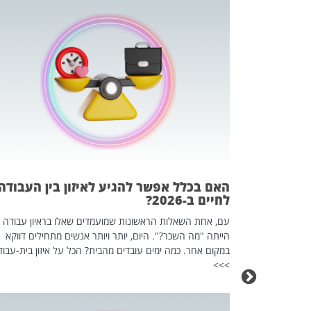
 המשחק
וא כלי שהופך
אז מה זה בדיוק
ים עליו? הכל
האם בכלל אפשר להגיע לאיזון בין העבודה
לחיים ב-2026?
עם, אחת השאלות הראשונות שמועמדים שאלו בראיון עבודה
הייתה "מה השכר?". היום, יותר ויותר אנשים מתחילים דווקא
במקום אחר. כמה ימים עובדים מהבית? הכל על איזון בית-עבוד
>>>