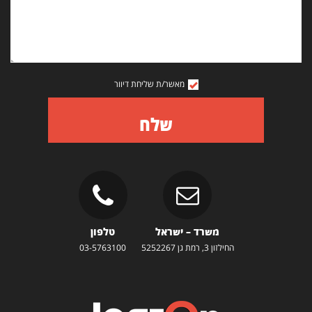
מאשר/ת שליחת דיוור
שלח
משרד – ישראל
טלפון
החילזון 3, רמת גן 5252267
03-5763100