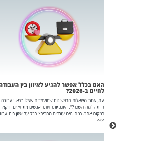
 המשחק
וא כלי שהופך
אז מה זה בדיוק
ים עליו? הכל
האם בכלל אפשר להגיע לאיזון בין העבודה
לחיים ב-2026?
עם, אחת השאלות הראשונות שמועמדים שאלו בראיון עבודה
הייתה "מה השכר?". היום, יותר ויותר אנשים מתחילים דווקא
במקום אחר. כמה ימים עובדים מהבית? הכל על איזון בית-עבוד
>>>