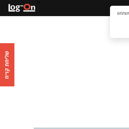
a>
קשר
וויית המשתמש
שליחת קו״ח