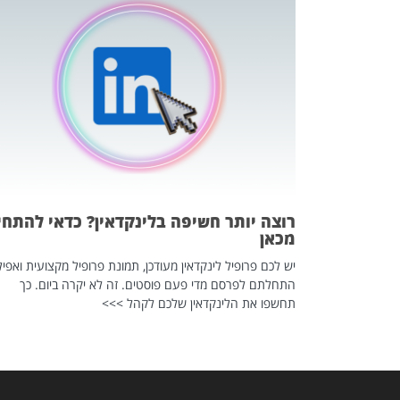
כה השקטה
 לדעת להשתמש בזה?
 ב-2026, זו כתבה שהיא בגדר
רוצה יותר חשיפה בלינקדאין? כדאי להתחי
מכאן
יש לכם פרופיל לינקדאין מעודכן, תמונת פרופיל מקצועית ואפיל
התחלתם לפרסם מדי פעם פוסטים. זה לא יקרה ביום. כך
תחשפו את הלינקדאין שלכם לקהל >>>