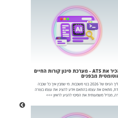
פוטרתם? כ
מה שנראה מצד א
וזו אולי הנקוד
מחוץ לארגון: פיטורים ב־2026 הם ל
להכיר את ATS - מערכת סינון קורות החיים
וטומטית מבפנים
תהליך הגיוס של 2026 בנוי משכבות. מי שמבין איך כל שכבה
דת, מתאים את עצמו בהתאם ויודע להציג את עצמו בצורה
ה, מגדיל משמעותית את הסיכוי להגיע לראיון >>>