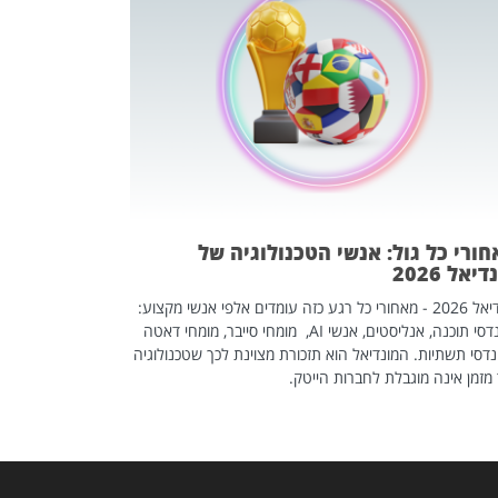
מחפשים עב
שכדאי לכם 
אז אם אתם מחפש
לשפר את הלינקדא
האנשים שכדאי ל
ורי כל גול: אנשי הטכנולוגיה של
יאל 2026
מונדיאל 2026 - מאחורי כל רגע כזה עומדים אלפי אנשי מקצוע:
מהנדסי תוכנה, אנליסטים, אנשי AI, מומחי סייבר, מומחי דאטה
דסי תשתיות. המונדיאל הוא תזכורת מצוינת לכך שטכנולוגיה
מזמן אינה מוגבלת לחברות הייטק.