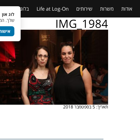
אודות
משרות
שירותים
Life at Log-On
בלוג
טבלאות
לוג און 
IMG_1984
שלך. המש
אישור
תאריך: 5 בספטמבר 2018