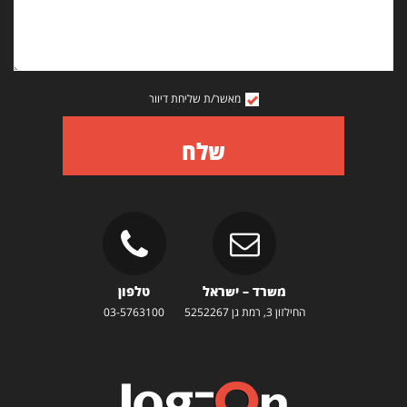
מאשר/ת שליחת דיוור
שלח
משרד – ישראל
טלפון
החילזון 3, רמת גן 5252267
03-5763100