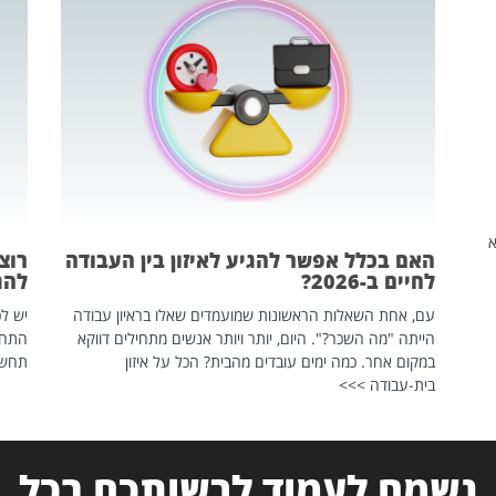
שהיא
האם בכלל אפשר להגיע לאיזון בין העבודה
רוצ
לחיים ב-2026?
להת
עם, אחת השאלות הראשונות שמועמדים שאלו בראיון עבודה
יש לכ
הייתה "מה השכר?". היום, יותר ויותר אנשים מתחילים דווקא
התחל
במקום אחר. כמה ימים עובדים מהבית? הכל על איזון
תחשפ
בית-עבודה >>>
נשמח לעמוד לרשותכם בכל