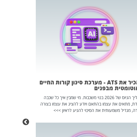
פוטרתם? כ
מה שנראה מצד א
וזו אולי הנקוד
מחוץ לארגון: פיטורים ב־2026 הם ל
להכיר את ATS - מערכת סינון קורות החיים
וטומטית מבפנים
תהליך הגיוס של 2026 בנוי משכבות. מי שמבין איך כל שכבה
דת, מתאים את עצמו בהתאם ויודע להציג את עצמו בצורה
ה, מגדיל משמעותית את הסיכוי להגיע לראיון >>>