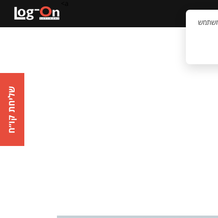
a>
קשר
וויית המשתמש
שליחת קו״ח