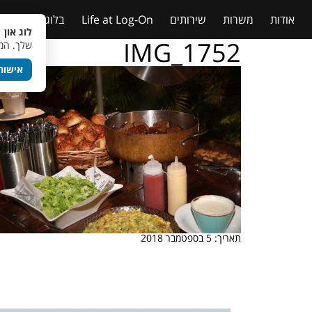
אודות
משרות
שירותים
Life at Log-On
בלוג
טבלאות
לוג און 
IMG_1752
שלך. המש
אישור
תאריך: 5 בספטמבר 2018