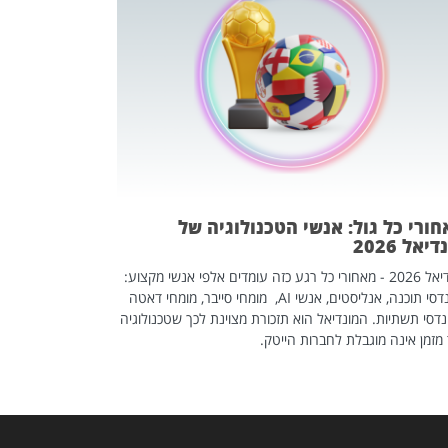
מחפשים עב
שכדאי לכם 
אז אם אתם מחפש
לשפר את הלינקדא
האנשים שכדאי ל
ורי כל גול: אנשי הטכנולוגיה של
יאל 2026
מונדיאל 2026 - מאחורי כל רגע כזה עומדים אלפי אנשי מקצוע:
מהנדסי תוכנה, אנליסטים, אנשי AI, מומחי סייבר, מומחי דאטה
דסי תשתיות. המונדיאל הוא תזכורת מצוינת לכך שטכנולוגיה
מזמן אינה מוגבלת לחברות הייטק.