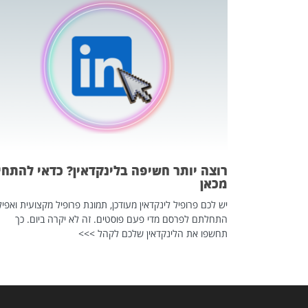
כה השקטה
 לדעת להשתמש בזה?
 ב-2026, זו כתבה שהיא בגדר
רוצה יותר חשיפה בלינקדאין? כדאי להתחי
מכאן
יש לכם פרופיל לינקדאין מעודכן, תמונת פרופיל מקצועית ואפיל
התחלתם לפרסם מדי פעם פוסטים. זה לא יקרה ביום. כך
תחשפו את הלינקדאין שלכם לקהל >>>