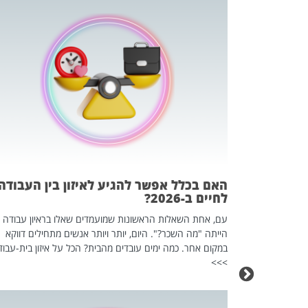
 המשחק
וא כלי שהופך
אז מה זה בדיוק
ים עליו? הכל
האם בכלל אפשר להגיע לאיזון בין העבודה
לחיים ב-2026?
עם, אחת השאלות הראשונות שמועמדים שאלו בראיון עבודה
הייתה "מה השכר?". היום, יותר ויותר אנשים מתחילים דווקא
במקום אחר. כמה ימים עובדים מהבית? הכל על איזון בית-עבוד
>>>