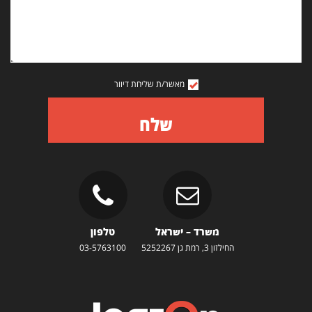
מאשר/ת שליחת דיוור
שלח
משרד – ישראל
טלפון
החילזון 3, רמת גן 5252267
03-5763100