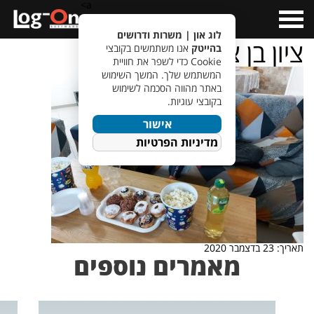
a>
Open
Menu
לוג און | משרות ודרושים
ציון בן ציון 4
בהייטק
אנו משתמשים בקובצי
Cookie כדי לשפר את חוויית
המשתמש שלך. המשך השימוש
באתר מהווה הסכמה לשימוש
בקובצי עוגיות.
אישור
מדיניות הפרטיות
תאריך: 23 בדצמבר 2020
מאמרים נוספים