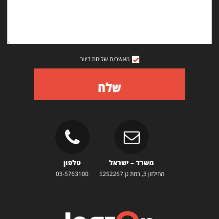
מאשר/ת שליחת דיוור
שלח
משרד – ישראל
טלפון
החילזון 3, רמת גן 5252267
03-5763100