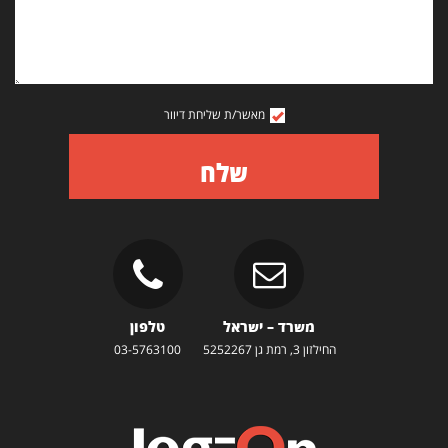
מאשר/ת שליחת דיוור
שלח
משרד – ישראל
טלפון
החילזון 3, רמת גן 5252267
03-5763100