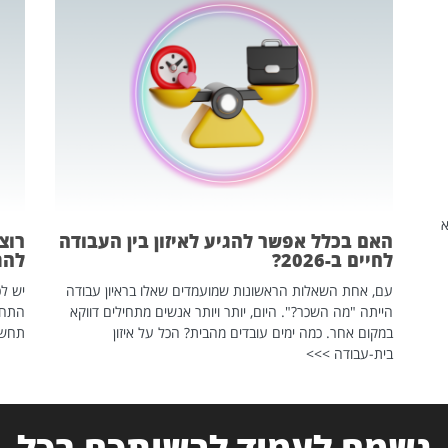
שהיא
האם בכלל אפשר להגיע לאיזון בין העבודה
רוצ
לחיים ב-2026?
להת
עם, אחת השאלות הראשונות שמועמדים שאלו בראיון עבודה
יש לכ
הייתה "מה השכר?". היום, יותר ויותר אנשים מתחילים דווקא
התחל
במקום אחר. כמה ימים עובדים מהבית? הכל על איזון
תחשפ
בית-עבודה >>>
נשמח לעמוד לרשותכם בכל