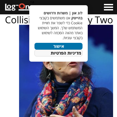
a>
Open
Menu
לוג און | משרות ודרושים
Collision 2019 – Day Two
בהייטק
אנו משתמשים בקובצי
Cookie כדי לשפר את חוויית
המשתמש שלך. המשך השימוש
באתר מהווה הסכמה לשימוש
בקובצי עוגיות.
אישור
מדיניות הפרטיות