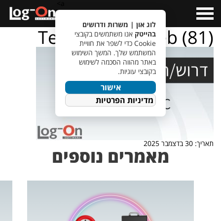
a>
Open
Menu
לוג און | משרות ודרושים
TempletJobsWeb (81)
בהייטק
אנו משתמשים בקובצי
Cookie כדי לשפר את חוויית
המשתמש שלך. המשך השימוש
באתר מהווה הסכמה לשימוש
בקובצי עוגיות.
אישור
מדיניות הפרטיות
תאריך: 30 בדצמבר 2025
מאמרים נוספים