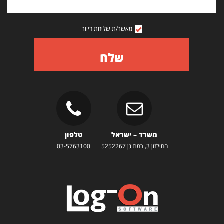
מאשר/ת שליחת דיוור
שלח
משרד – ישראל
טלפון
החילזון 3, רמת גן 5252267
03-5763100