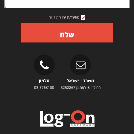
מאשר/ת שליחת דיוור
שלח
משרד – ישראל
טלפון
החילזון 3, רמת גן 5252267
03-5763100