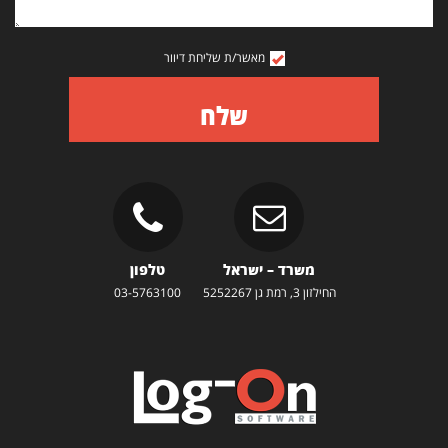
מאשר/ת שליחת דיוור
שלח
משרד – ישראל
טלפון
החילזון 3, רמת גן 5252267
03-5763100