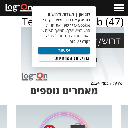
a>
Open
Menu
לוג און | משרות ודרושים
TempletJobsWeb (47)
בהייטק
אנו משתמשים בקובצי
Cookie כדי לשפר את חוויית
המשתמש שלך. המשך השימוש
באתר מהווה הסכמה לשימוש
בקובצי עוגיות.
אישור
מדיניות הפרטיות
תאריך: 7 במאי 2024
מאמרים נוספים