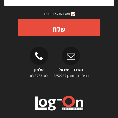
מאשר/ת שליחת דיוור
שלח
משרד – ישראל
טלפון
החילזון 3, רמת גן 5252267
03-5763100