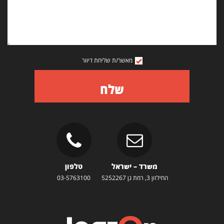
מאשר/ת שליחת דיוור
שלח
משרד – ישראל
טלפון
החילזון 3, רמת גן 5252267
03-5763100