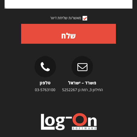
מאשר/ת שליחת דיוור
שלח
משרד – ישראל
טלפון
החילזון 3, רמת גן 5252267
03-5763100