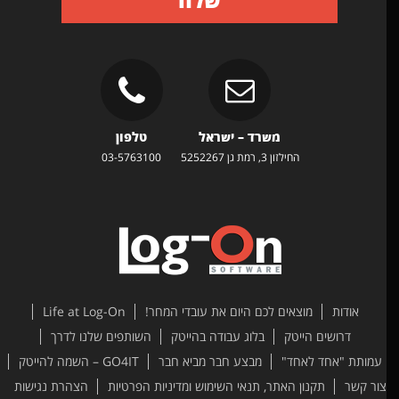
משרד – ישראל
טלפון
החילזון 3, רמת גן 5252267
03-5763100
אודות
מוצאים לכם היום את עובדי המחר!
Life at Log-On
דרושים הייטק
בלוג עבודה בהייטק
השותפים שלנו לדרך
עמותת "אחד לאחד"
מבצע חבר מביא חבר
GO4IT – השמה להייטק
ור קשר
תקנון האתר, תנאי השימוש ומדיניות הפרטיות
הצהרת נגישות