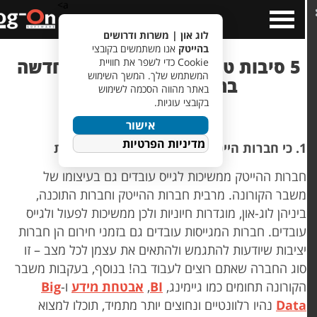
a>
Open
Cl
Menu
לוג און | משרות ודרושים
בהייטק
אנו משתמשים בקובצי
5 סיבות טובות להתחיל עבודה חדשה
Cookie כדי לשפר את חוויית
המשתמש שלך. המשך השימוש
בהייטק דווקא עכשיו
באתר מהווה הסכמה לשימוש
בקובצי עוגיות.
אישור
מדיניות הפרטיות
ות הייטק מגייסות גם בתקופות קשות
ברות ההייטק ממשיכות לגייס עובדים גם בעיצומו של
שבר הקורונה. מרבית חברות ההייטק וחברות התוכנה,
יניהן לוג-און, מוגדרות חיוניות ולכן ממשיכות לפעול ולגייס
ובדים. חברות המגייסות עובדים גם בזמני חירום הן חברות
ציבות שיודעות להתגמש ולהתאים את עצמן לכל מצב – זו
וג החברה שאתם רוצים לעבוד בה! בנוסף, בעקבות משבר
קורונה תחומים כמו גיימינג,
BI
,
אבטחת מידע
ו-
Big
Dat
נהיו רלוונטיים ונחוצים יותר מתמיד, תוכלו למצוא