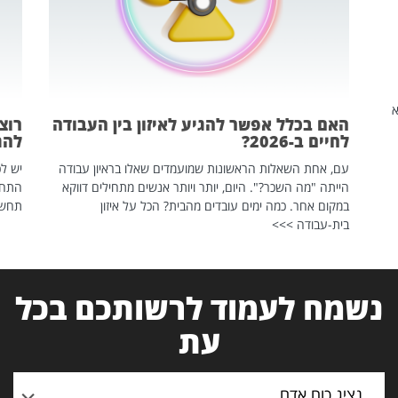
שהיא
האם בכלל אפשר להגיע לאיזון בין העבודה
רוצ
לחיים ב-2026?
להת
עם, אחת השאלות הראשונות שמועמדים שאלו בראיון עבודה
יש לכ
הייתה "מה השכר?". היום, יותר ויותר אנשים מתחילים דווקא
התחל
במקום אחר. כמה ימים עובדים מהבית? הכל על איזון
תחשפ
בית-עבודה >>>
נשמח לעמוד לרשותכם בכל
עת
נציג כוח אדם