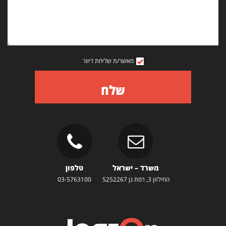
מאשר/ת שליחת דיוור
שלח
משרד – ישראל
טלפון
החילזון 3, רמת גן 5252267
03-5763100