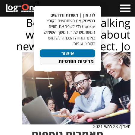
a>
Open
Menu
לוג און | משרות ודרושים
Bearded man talking
בהייטק
אנו משתמשים בקובצי
Cookie כדי לשפר את חוויית
with colleague about
המשתמש שלך. המשך השימוש
באתר מהווה הסכמה לשימוש
new startup project. Jo
בקובצי עוגיות.
אישור
מדיניות הפרטיות
תאריך: 23 במאי 2021
מאמרים נוספים