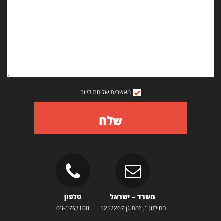
מאשר/ת שליחת דיוור
שלח
משרד – ישראל
טלפון
החילזון 3, רמת גן 5252267
03-5763100