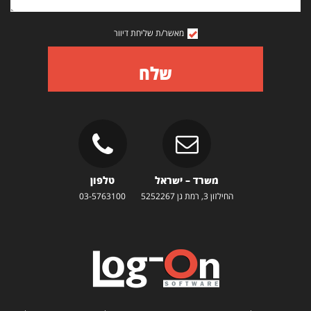
מאשר/ת שליחת דיוור
שלח
משרד – ישראל
טלפון
החילזון 3, רמת גן 5252267
03-5763100