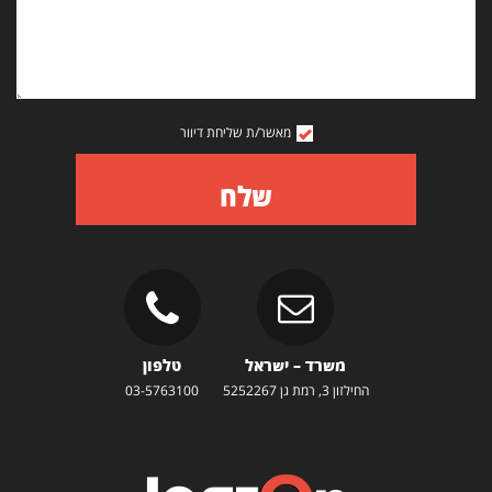
מאשר/ת שליחת דיוור
שלח
משרד – ישראל
טלפון
החילזון 3, רמת גן 5252267
03-5763100