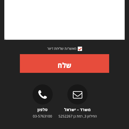
מאשר/ת שליחת דיוור
שלח
משרד – ישראל
טלפון
החילזון 3, רמת גן 5252267
03-5763100